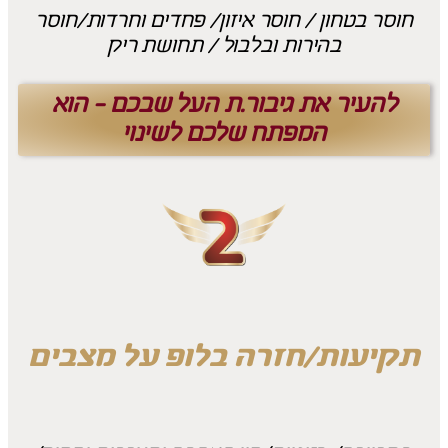
חוסר בטחון / חוסר איזון/ פחדים וחרדות/חוסר
בהירות ובלבול / תחושת ריק
להעיר את גיבור.ת העל שבכם - הוא
המפתח שלכם לשינוי
תקיעות/חזרה בלופ על מצבים