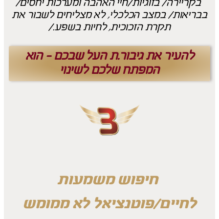
בקריירה/ בזוגיות/חיי האהבה ומערכות יחסים/
בבריאות/ במצב הכלכלי, לא מצליחים לשבור את
תקרת הזכוכית, לחיות בשפע./
להעיר את גיבור.ת העל שבכם - הוא
המפתח שלכם לשינוי
ח
יפוש משמעות
לחיים/פוטנציאל לא ממומש