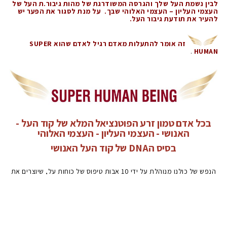
לבין נשמת העל שלך והגרסה המשודרגת של מהות גיבור.ת העל של
העצמי העליון – העצמי האלוהי שבך. על מנת לסגור את הפער יש
להעיר את תודעת גיבור העל.
זה אומר להתעלות מאדם רגיל לאדם שהוא SUPER
.
HUMAN
בכל אדם טמון זרע הפוטנציאל המלא של קוד העל -
האנושי - העצמי העליון - העצמי האלוהי
בסיס הDNA של קוד העל האנושי
הנפש של כולנו מנוהלת על ידי 10 אבות טיפוס של כוחות על, שיוצרים את
גוף הנשמה ומבנה הפוטנציאל המלא של מי שאנחנו, את הגוף הרגשי,
מנטלי ודפוסי ההתנהגות שלנו.
כאשר 10 אבות הטיפוס של כוחות העל, המנהלים את הנפש שלנו, זורמים
בצורה לא מאוזנת דרך הגופים לנפש שלנו הם יוצרים לנו את האתגרים,
הקשיים וחווית הכאב והסבל בחיים, ואנו פוגשים את עצמנו בגרסה