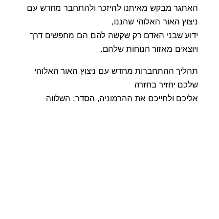
האתגר מבקש מאיתנו להיזכר ולהתחבר מחדש עם
ניצוץ האור האלוהי שהננו
,
ידוע שבני האדם רק שקשה להם הם מחפשים דרך
ויוצאים מאזור הנוחות שלהם
.
תהליך ההתחברות מחדש עם ניצוץ האור האלוהי
שלכם יחזיר בחזרה
אליכם ולחייכם את ההרמוניה, הסדר, השלווה
האהבה, השמחה, היצירה, הבטחון
,
תחושת הערך העצמי, הראויות, העוצמה, האהבה
העצמית, התשוקה
שאתם מחפשים כל הזמן בדברים מחוצה לכם
בעולם החיצון
.
למעשה כל מה שאנו בני האדם מחפשים עמוק
בתוכינו זה לחזור הביתה
למקור השפע, האושר והעושר שהננו ולבטא את